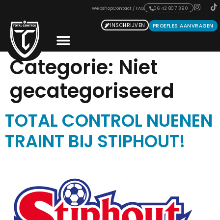
Webshop
Contact / FAQ
06 42 807 390
INSCHRIJVEN
PROEFLES AANVRAGEN
Categorie:
Niet
gecategoriseerd
TOTAL CONTROL NUENEN
TRAINT BIJ STIPHOUT!