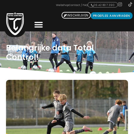
Webshop
Contact / FAQ
06 42 807 390
INSCHRIJVEN
PROEFLES AANVRAGEN
Belangrijke data Total
Control!