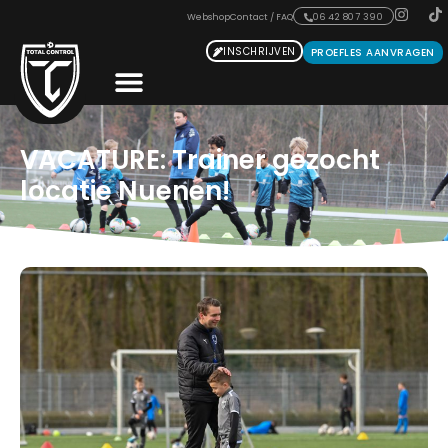
Webshop
Contact / FAQ
06 42 807 390
INSCHRIJVEN
PROEFLES AANVRAGEN
VACATURE: Trainer gezocht
locatie Nuenen!