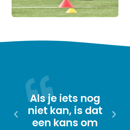
Als je iets nog
niet kan, is dat
O
een kans om
d